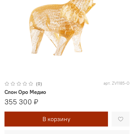
арт.
ZV1185-O
(0)
Слон Оро Медио
355 300 ₽
В корзину