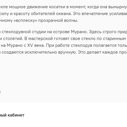
екле мощное движение косатки в момент, когда она вынырну
силу и красоту обитателей океана. Это впечатление усилива
ичному «всплеску» прозрачной волны.
й стеклодувной студии на острове Мурано. Здесь строго п
 столетий. В мастерской готовят свое стекло по старинным
на Мурано с XV века. При работе стеклодув полагается толь
 создаются исключительно вручную. Это делает каждое пр
3
ный кабинет