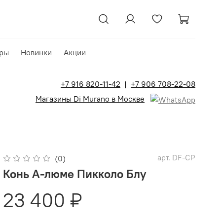
ры
Новинки
Акции
+7 916 820-11-42
|
+7 906 708-22-08
Магазины Di Murano в Москве
арт.
DF-CP
(0)
Конь А-люме Пикколо Блу
23 400 ₽