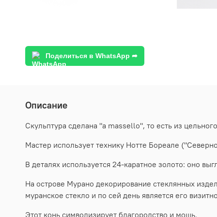
Поделиться в WhatsApp ➦
Описание
Скульптура сделана "a massello", то есть из цельног
Мастер использует технику Нотте Бореале ("Северное
В деталях используется 24-каратное золото: оно выг
На острове Мурано декорирование стеклянных издели
муранское стекло и по сей день является его визитн
Этот конь символизирует благородство и мощь.