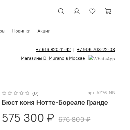
ры
Новинки
Акции
+7 916 820-11-42
|
+7 906 708-22-08
Магазины Di Murano в Москве
арт.
AZ76-NB
(0)
Бюст коня Нотте-Бореале Гранде
575 300 ₽
676 800 ₽