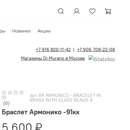
ры
Новинки
Акции
+7 916 820-11-42
|
+7 906 708-22-08
Магазины Di Murano в Москве
арт.
BR ARMONICO - BRACELET IN
BRASS WITH GLASS BEADS-9
(0)
Браслет Армонико -91кк
5 600 ₽